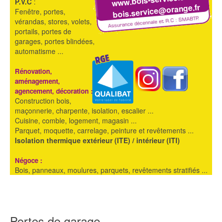
P.V.C
:
bois.service@orange.fr
Fenêtre, portes,
vérandas, stores, volets,
portails, portes de
garages, portes blindées,
automatisme ...
Rénovation,
aménagement,
agencement, décoration :
Construction bois,
maçonnerie, charpente, isolation, escalier ...
Cuisine, comble, logement, magasin ...
Parquet, moquette, carrelage, peinture et revêtements ...
Isolation thermique extérieur (ITE) / intérieur (ITI)
Négoce :
Bois, panneaux, moulures, parquets, revêtements stratifiés ...
Portes de garage