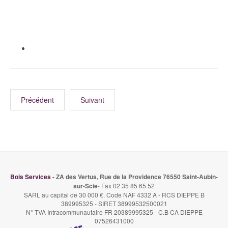
Précédent
Suivant
Bois Services
- ZA des Vertus, Rue de la Providence 76550 Saint-Aubin-
sur-Scie
- Fax 02 35 85 65 52
SARL au capital de 30 000 €. Code NAF 4332 A - RCS DIEPPE B
389995325 - SIRET 38999532500021
N° TVA Intracommunautaire FR 20389995325 - C.B CA DIEPPE
07526431000