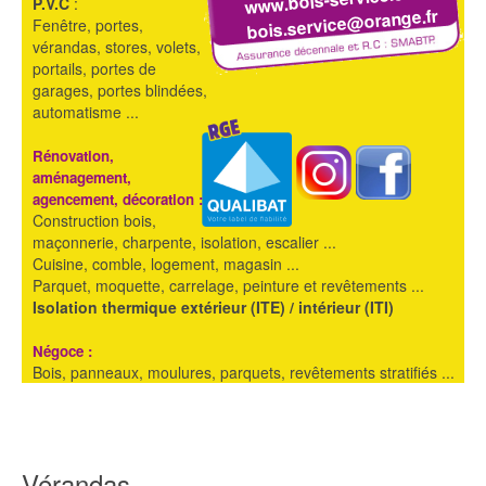
P.V.C
:
bois.service@orange.fr
Fenêtre, portes,
vérandas, stores, volets,
portails, portes de
garages, portes blindées,
automatisme ...
Rénovation,
aménagement,
agencement, décoration :
Construction bois,
maçonnerie, charpente, isolation, escalier ...
Cuisine, comble, logement, magasin ...
Parquet, moquette, carrelage, peinture et revêtements ...
Isolation thermique extérieur (ITE) / intérieur (ITI)
Négoce :
Bois, panneaux, moulures, parquets, revêtements stratifiés ...
Vérandas